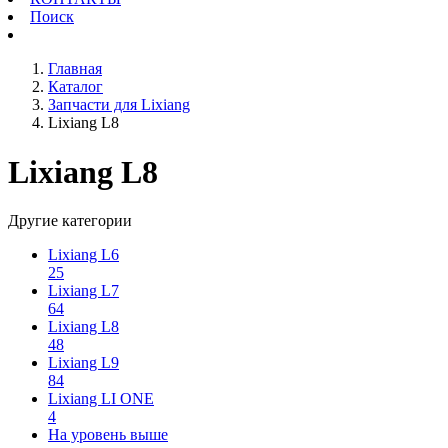
Поиск
Главная
Каталог
Запчасти для Lixiang
Lixiang L8
Lixiang L8
Другие категории
Lixiang L6
25
Lixiang L7
64
Lixiang L8
48
Lixiang L9
84
Lixiang LI ONE
4
На уровень выше