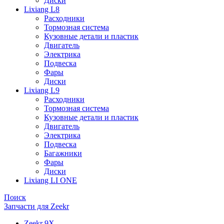
Диски
Lixiang L8
Расходники
Тормозная система
Кузовные детали и пластик
Двигатель
Электрика
Подвеска
Фары
Диски
Lixiang L9
Расходники
Тормозная система
Кузовные детали и пластик
Двигатель
Электрика
Подвеска
Багажники
Фары
Диски
Lixiang LI ONE
Поиск
Запчасти для Zeekr
Zeekr 9X