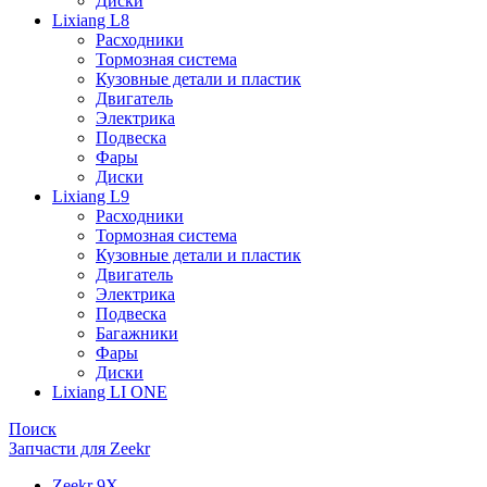
Диски
Lixiang L8
Расходники
Тормозная система
Кузовные детали и пластик
Двигатель
Электрика
Подвеска
Фары
Диски
Lixiang L9
Расходники
Тормозная система
Кузовные детали и пластик
Двигатель
Электрика
Подвеска
Багажники
Фары
Диски
Lixiang LI ONE
Поиск
Запчасти для Zeekr
Zeekr 9X