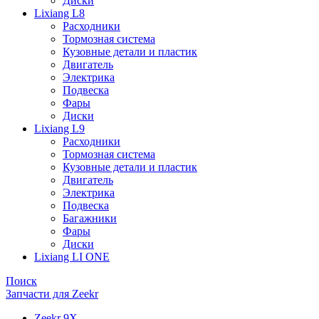
Диски
Lixiang L8
Расходники
Тормозная система
Кузовные детали и пластик
Двигатель
Электрика
Подвеска
Фары
Диски
Lixiang L9
Расходники
Тормозная система
Кузовные детали и пластик
Двигатель
Электрика
Подвеска
Багажники
Фары
Диски
Lixiang LI ONE
Поиск
Запчасти для Zeekr
Zeekr 9X