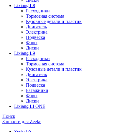
Диски
Lixiang L8
Расходники
Тормозная система
Кузовные детали и пластик
Двигатель
Электрика
Подвеска
Фары
Диски
Lixiang L9
Расходники
Тормозная система
Кузовные детали и пластик
Двигатель
Электрика
Подвеска
Багажники
Фары
Диски
Lixiang LI ONE
Поиск
Запчасти для Zeekr
Zeekr 9X